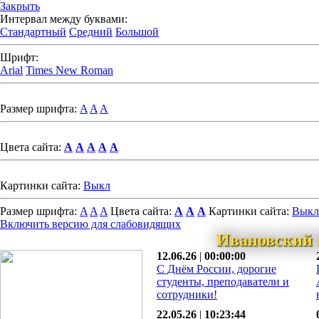
Закрыть
Интервал между буквами:
Стандартный
Средний
Большой
Шрифт:
Arial
Times New Roman
Размер шрифта:
A
A
A
Цвета сайта:
A
A
A
A
A
Картинки сайта:
Выкл
Размер шрифта:
A
A
A
Цвета сайта:
A
A
A
Картинки сайта:
Выкл
Включить версию для слабовидящих
Ивановский 
12.06.26
|
00:00:00
С Днём России, дорогие
студенты, преподаватели и
сотрудники!
22.05.26
|
10:23:44