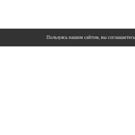
Пользуясь нашим сайтом, вы соглашаетесь 
Сайт использует файлы cookies и другие сервисы
Политика конфиден
Согласие на об
© 1995 - 2026 гг. Ивановс
Работ