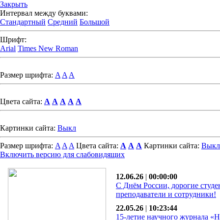
Закрыть
Интервал между буквами:
Стандартный
Средний
Большой
Шрифт:
Arial
Times New Roman
Размер шрифта:
A
A
A
Цвета сайта:
A
A
A
A
A
Картинки сайта:
Выкл
Размер шрифта:
A
A
A
Цвета сайта:
A
A
A
Картинки сайта:
Выкл
Включить версию для слабовидящих
12.06.26
|
00:00:00
С Днём России, дорогие студе
преподаватели и сотрудники!
22.05.26
|
10:23:44
15-летие научного журнала «Н