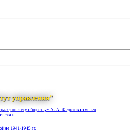
тут управления"
гражданскому обществу» А. А. Федотов отмечен
века в...
йне 1941-1945 гг.