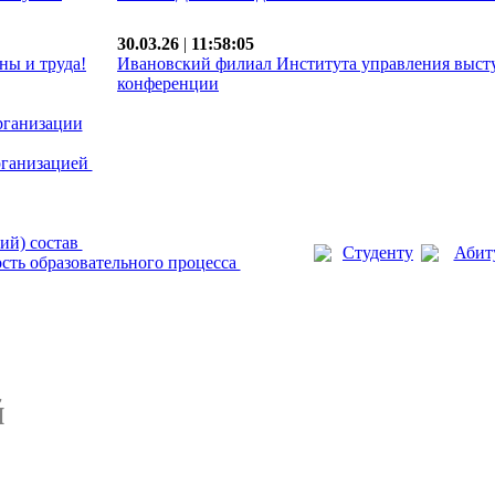
30.03.26
|
11:58:05
ны и труда!
Ивановский филиал Института управления выст
конференции
рганизации
рганизацией
ий) состав
Студенту
Абит
сть образовательного процесса
й