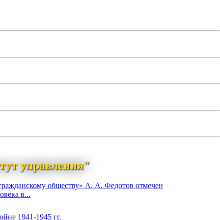
тут управления"
гражданскому обществу» А. А. Федотов отмечен
века в...
йне 1941-1945 гг.