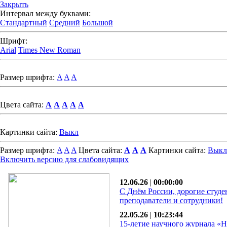
Закрыть
Интервал между буквами:
Стандартный
Средний
Большой
Шрифт:
Arial
Times New Roman
Размер шрифта:
A
A
A
Цвета сайта:
A
A
A
A
A
Картинки сайта:
Выкл
Размер шрифта:
A
A
A
Цвета сайта:
A
A
A
Картинки сайта:
Выкл
Включить версию для слабовидящих
12.06.26
|
00:00:00
С Днём России, дорогие студе
преподаватели и сотрудники!
22.05.26
|
10:23:44
15-летие научного журнала «Н