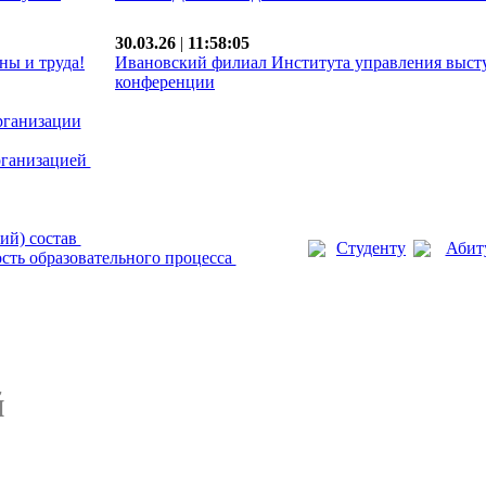
30.03.26
|
11:58:05
ны и труда!
Ивановский филиал Института управления выст
конференции
рганизации
рганизацией
ий) состав
Студенту
Абит
сть образовательного процесса
й