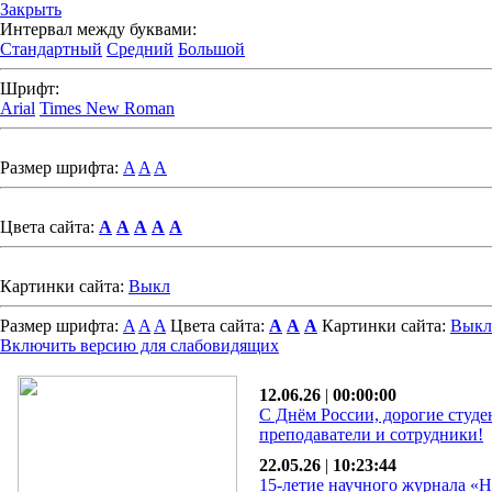
Закрыть
Интервал между буквами:
Стандартный
Средний
Большой
Шрифт:
Arial
Times New Roman
Размер шрифта:
A
A
A
Цвета сайта:
A
A
A
A
A
Картинки сайта:
Выкл
Размер шрифта:
A
A
A
Цвета сайта:
A
A
A
Картинки сайта:
Выкл
Включить версию для слабовидящих
12.06.26
|
00:00:00
С Днём России, дорогие студе
преподаватели и сотрудники!
22.05.26
|
10:23:44
15-летие научного журнала «Н