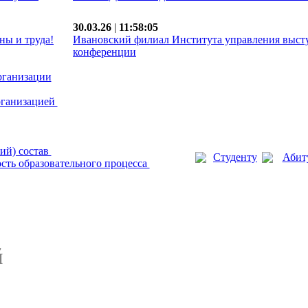
30.03.26
|
11:58:05
ны и труда!
Ивановский филиал Института управления выст
конференции
рганизации
рганизацией
ий) состав
Студенту
Абит
сть образовательного процесса
й