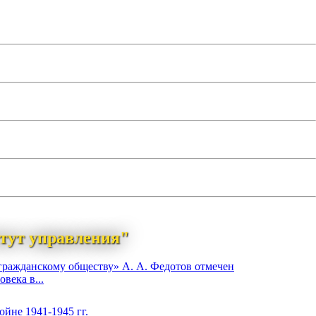
тут управления"
гражданскому обществу» А. А. Федотов отмечен
века в...
йне 1941-1945 гг.