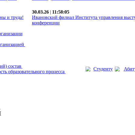
30.03.26
|
11:58:05
ны и труда!
Ивановский филиал Института управления выст
конференции
рганизации
рганизацией
ий) состав
Студенту
Абит
сть образовательного процесса
й