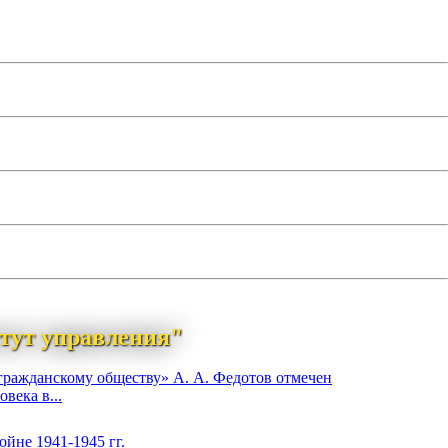
тут управления"
гражданскому обществу» А. А. Федотов отмечен
века в...
йне 1941-1945 гг.