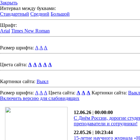
Закрыть
Интервал между буквами:
Стандартный
Средний
Большой
Шрифт:
Arial
Times New Roman
Размер шрифта:
A
A
A
Цвета сайта:
A
A
A
A
A
Картинки сайта:
Выкл
Размер шрифта:
A
A
A
Цвета сайта:
A
A
A
Картинки сайта:
Выкл
Включить версию для слабовидящих
12.06.26
|
00:00:00
С Днём России, дорогие студе
преподаватели и сотрудники!
22.05.26
|
10:23:44
15-летие научного журнала «Н