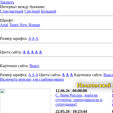
Закрыть
Интервал между буквами:
Стандартный
Средний
Большой
Шрифт:
Arial
Times New Roman
Размер шрифта:
A
A
A
Цвета сайта:
A
A
A
A
A
Картинки сайта:
Выкл
Размер шрифта:
A
A
A
Цвета сайта:
A
A
A
Картинки сайта:
Выкл
Включить версию для слабовидящих
Ивановский 
12.06.26
|
00:00:00
С Днём России, дорогие
студенты, преподаватели и
сотрудники!
22.05.26
|
10:23:44