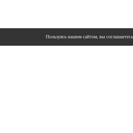
Пользуясь нашим сайтом, вы соглашаетесь 
Сайт использует файлы cookies и другие сервисы
Политика конфиден
Согласие на об
© 1995 - 2026 гг. Ивановс
Работ