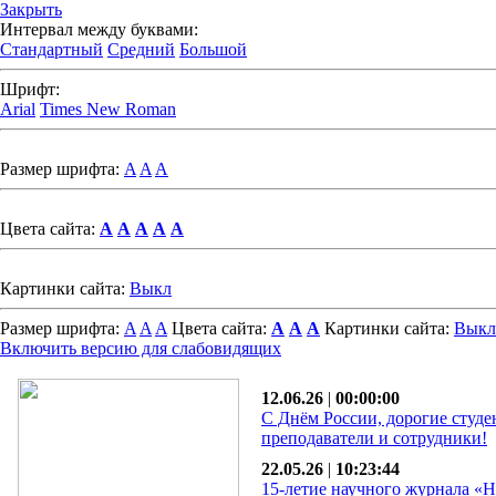
Закрыть
Интервал между буквами:
Стандартный
Средний
Большой
Шрифт:
Arial
Times New Roman
Размер шрифта:
A
A
A
Цвета сайта:
A
A
A
A
A
Картинки сайта:
Выкл
Размер шрифта:
A
A
A
Цвета сайта:
A
A
A
Картинки сайта:
Выкл
Включить версию для слабовидящих
12.06.26
|
00:00:00
С Днём России, дорогие студе
преподаватели и сотрудники!
22.05.26
|
10:23:44
15-летие научного журнала «Н