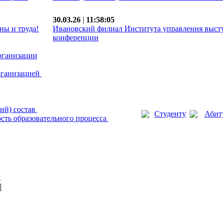
30.03.26
|
11:58:05
ны и труда!
Ивановский филиал Института управления выст
конференции
рганизации
рганизацией
ий) состав
Студенту
Абит
сть образовательного процесса
й