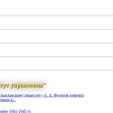
тут управления"
гражданскому обществу» А. А. Федотов отмечен
века в...
йне 1941-1945 гг.