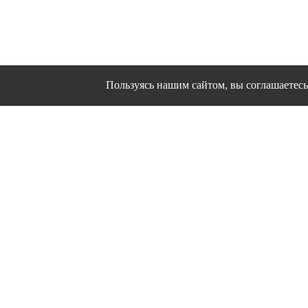
Пользуясь нашим сайтом, вы соглашаетесь 
Сайт использует файлы cookies и другие сервисы
Политика конфиден
Согласие на об
© 1995 - 2026 гг. Ивановс
Работ