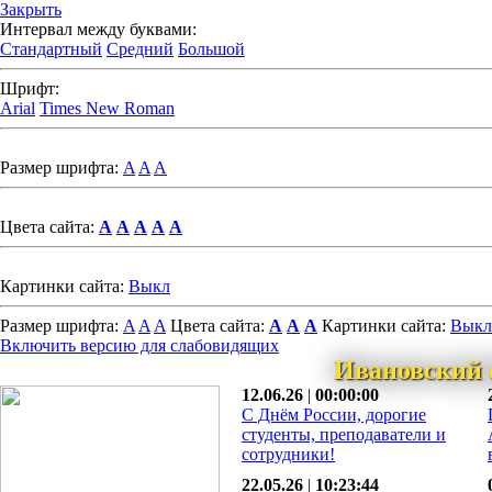
Закрыть
Интервал между буквами:
Стандартный
Средний
Большой
Шрифт:
Arial
Times New Roman
Размер шрифта:
A
A
A
Цвета сайта:
A
A
A
A
A
Картинки сайта:
Выкл
Размер шрифта:
A
A
A
Цвета сайта:
A
A
A
Картинки сайта:
Выкл
Включить версию для слабовидящих
Ивановский 
12.06.26
|
00:00:00
С Днём России, дорогие
студенты, преподаватели и
сотрудники!
22.05.26
|
10:23:44