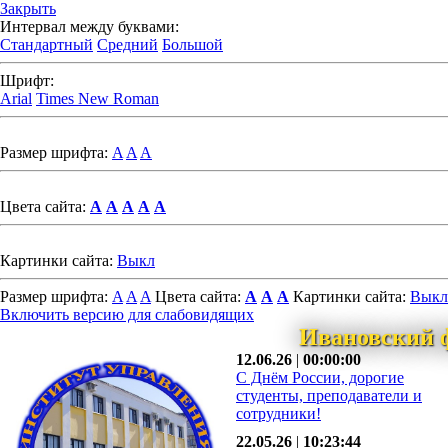
Закрыть
Интервал между буквами:
Стандартный
Средний
Большой
Шрифт:
Arial
Times New Roman
Размер шрифта:
A
A
A
Цвета сайта:
A
A
A
A
A
Картинки сайта:
Выкл
Размер шрифта:
A
A
A
Цвета сайта:
A
A
A
Картинки сайта:
Выкл
Включить версию для слабовидящих
Ивановский 
12.06.26
|
00:00:00
С Днём России, дорогие
студенты, преподаватели и
сотрудники!
22.05.26
|
10:23:44