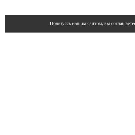
Пользуясь нашим сайтом, вы соглашаетес
Сайт использует файлы cookies и другие сервисы 
Политика конфиденц
Согласие на обр
© 1995 - 2026 гг. Ивановск
Работ