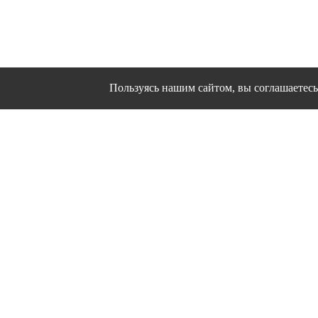
Пользуясь нашим сайтом, вы соглашаетесь 
Сайт использует файлы cookies и другие сервисы
Политика конфиден
Согласие на об
© 1995 - 2026 гг. Ивановс
Работ