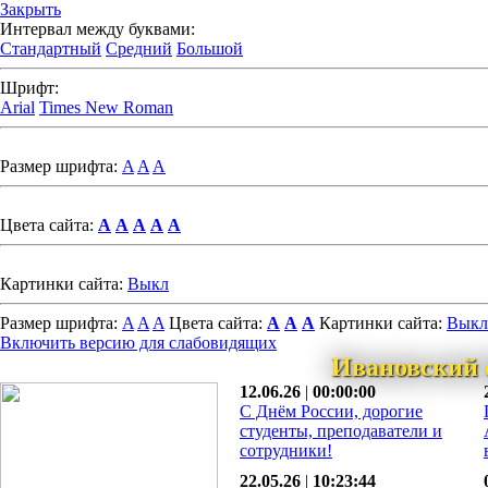
Закрыть
Интервал между буквами:
Стандартный
Средний
Большой
Шрифт:
Arial
Times New Roman
Размер шрифта:
A
A
A
Цвета сайта:
A
A
A
A
A
Картинки сайта:
Выкл
Размер шрифта:
A
A
A
Цвета сайта:
A
A
A
Картинки сайта:
Выкл
Включить версию для слабовидящих
Ивановский 
12.06.26
|
00:00:00
С Днём России, дорогие
студенты, преподаватели и
сотрудники!
22.05.26
|
10:23:44