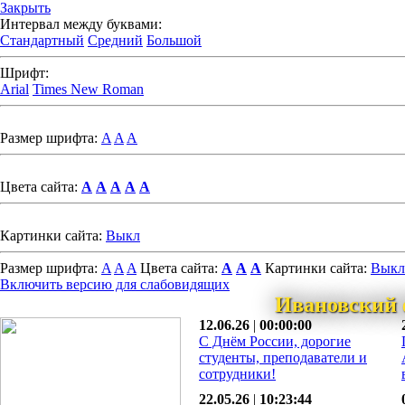
Закрыть
Интервал между буквами:
Стандартный
Средний
Большой
Шрифт:
Arial
Times New Roman
Размер шрифта:
A
A
A
Цвета сайта:
A
A
A
A
A
Картинки сайта:
Выкл
Размер шрифта:
A
A
A
Цвета сайта:
A
A
A
Картинки сайта:
Выкл
Включить версию для слабовидящих
Ивановский 
12.06.26
|
00:00:00
С Днём России, дорогие
студенты, преподаватели и
сотрудники!
22.05.26
|
10:23:44