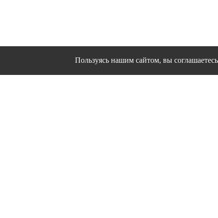
Пользуясь нашим сайтом, вы соглашаетесь 
Сайт использует файлы cookies и другие сервисы
Политика конфиден
Согласие на об
© 1995 - 2026 гг. Ивановс
Работ