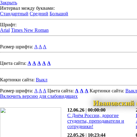
Закрыть
Интервал между буквами:
Стандартный
Средний
Большой
Шрифт:
Arial
Times New Roman
Размер шрифта:
A
A
A
Цвета сайта:
A
A
A
A
A
Картинки сайта:
Выкл
Размер шрифта:
A
A
A
Цвета сайта:
A
A
A
Картинки сайта:
Выкл
Включить версию для слабовидящих
Ивановский 
12.06.26
|
00:00:00
С Днём России, дорогие
студенты, преподаватели и
сотрудники!
22.05.26
|
10:23:44