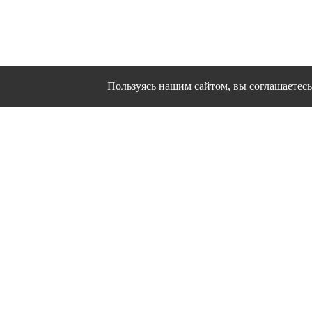
Пользуясь нашим сайтом, вы соглашаетесь 
Сайт использует файлы cookies и другие сервисы
Политика конфиден
Согласие на об
© 1995 - 2026 гг. Ивановс
Работ