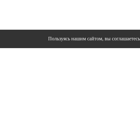
Пользуясь нашим сайтом, вы соглашаетесь 
Сайт использует файлы cookies и другие сервисы
Политика конфиден
Согласие на об
© 1995 - 2026 гг. Ивановс
Работ