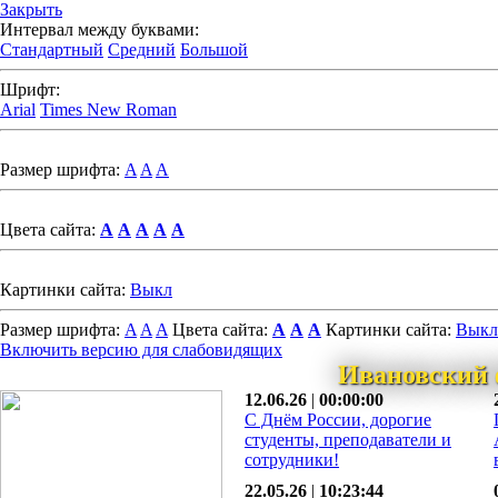
Закрыть
Интервал между буквами:
Стандартный
Средний
Большой
Шрифт:
Arial
Times New Roman
Размер шрифта:
A
A
A
Цвета сайта:
A
A
A
A
A
Картинки сайта:
Выкл
Размер шрифта:
A
A
A
Цвета сайта:
A
A
A
Картинки сайта:
Выкл
Включить версию для слабовидящих
Ивановский 
12.06.26
|
00:00:00
С Днём России, дорогие
студенты, преподаватели и
сотрудники!
22.05.26
|
10:23:44