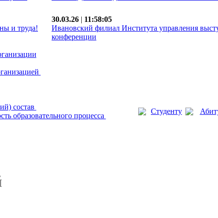
30.03.26
|
11:58:05
ны и труда!
Ивановский филиал Института управления выст
конференции
рганизации
рганизацией
ий) состав
Студенту
Абит
сть образовательного процесса
й