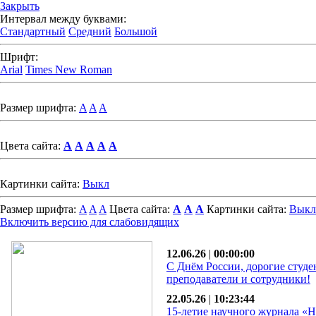
Закрыть
Интервал между буквами:
Стандартный
Средний
Большой
Шрифт:
Arial
Times New Roman
Размер шрифта:
A
A
A
Цвета сайта:
A
A
A
A
A
Картинки сайта:
Выкл
Размер шрифта:
A
A
A
Цвета сайта:
A
A
A
Картинки сайта:
Выкл
Включить версию для слабовидящих
12.06.26
|
00:00:00
С Днём России, дорогие студе
преподаватели и сотрудники!
22.05.26
|
10:23:44
15-летие научного журнала «Н