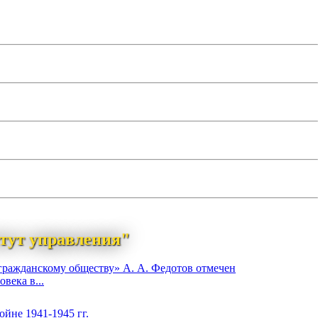
тут управления"
гражданскому обществу» А. А. Федотов отмечен
века в...
йне 1941-1945 гг.