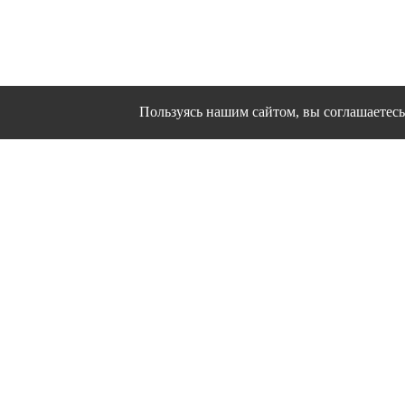
Пользуясь нашим сайтом, вы соглашаетесь 
Сайт использует файлы cookies и другие сервисы
Политика конфиден
Согласие на об
© 1995 - 2026 гг. Ивановс
Работ