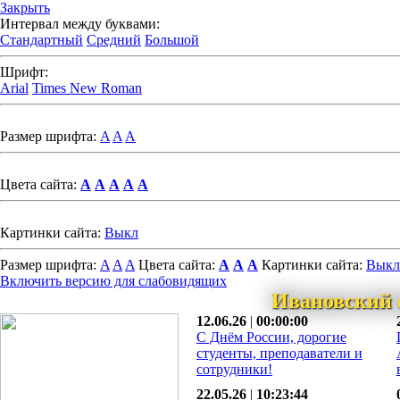
Закрыть
Интервал между буквами:
Стандартный
Средний
Большой
Шрифт:
Arial
Times New Roman
Размер шрифта:
A
A
A
Цвета сайта:
A
A
A
A
A
Картинки сайта:
Выкл
Размер шрифта:
A
A
A
Цвета сайта:
A
A
A
Картинки сайта:
Выкл
Включить версию для слабовидящих
Ивановский 
12.06.26
|
00:00:00
С Днём России, дорогие
студенты, преподаватели и
сотрудники!
22.05.26
|
10:23:44