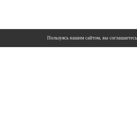
Пользуясь нашим сайтом, вы соглашаетесь 
Сайт использует файлы cookies и другие сервисы
Политика конфиден
Согласие на об
© 1995 - 2026 гг. Ивановс
Работ