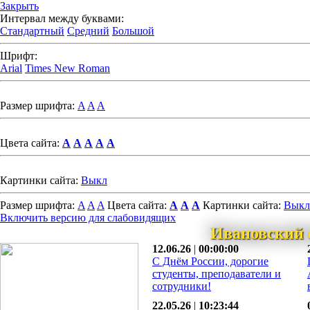
Закрыть
Интервал между буквами:
Стандартный
Средний
Большой
Шрифт:
Arial
Times New Roman
Размер шрифта:
A
A
A
Цвета сайта:
A
A
A
A
A
Картинки сайта:
Выкл
Размер шрифта:
A
A
A
Цвета сайта:
A
A
A
Картинки сайта:
Выкл
Включить версию для слабовидящих
Ивановский 
12.06.26
|
00:00:00
С Днём России, дорогие
студенты, преподаватели и
сотрудники!
22.05.26
|
10:23:44