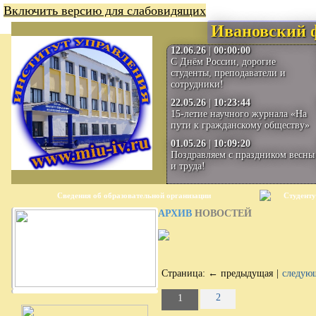
Включить версию для слабовидящих
Ивановский 
12.06.26
|
00:00:00
С Днём России, дорогие
студенты, преподаватели и
сотрудники!
22.05.26
|
10:23:44
15-летие научного журнала «На
пути к гражданскому обществу»
01.05.26
|
10:09:20
Поздравляем с праздником весны
и труда!
Сведения об образовательной организации
Студенту
АРХИВ
НОВОСТЕЙ
Страница:
← предыдущая
|
следую
2
1