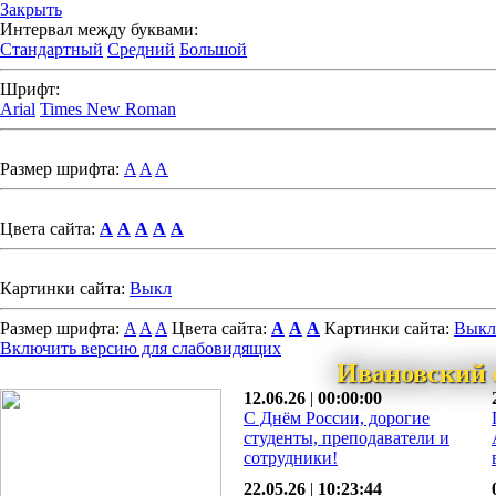
Закрыть
Интервал между буквами:
Стандартный
Средний
Большой
Шрифт:
Arial
Times New Roman
Размер шрифта:
A
A
A
Цвета сайта:
A
A
A
A
A
Картинки сайта:
Выкл
Размер шрифта:
A
A
A
Цвета сайта:
A
A
A
Картинки сайта:
Выкл
Включить версию для слабовидящих
Ивановский 
12.06.26
|
00:00:00
С Днём России, дорогие
студенты, преподаватели и
сотрудники!
22.05.26
|
10:23:44