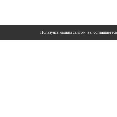
Пользуясь нашим сайтом, вы соглашаетесь 
Сайт использует файлы cookies и другие сервисы
Политика конфиден
Согласие на об
© 1995 - 2026 гг. Ивановс
Работ