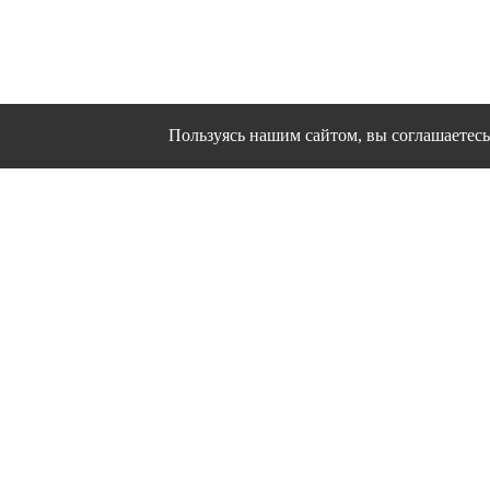
Пользуясь нашим сайтом, вы соглашаетесь 
Сайт использует файлы cookies и другие сервисы
Политика конфиден
Согласие на об
© 1995 - 2026 гг. Ивановс
Работ