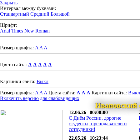
Закрыть
Интервал между буквами:
Стандартный
Средний
Большой
Шрифт:
Arial
Times New Roman
Размер шрифта:
A
A
A
Цвета сайта:
A
A
A
A
A
Картинки сайта:
Выкл
Размер шрифта:
A
A
A
Цвета сайта:
A
A
A
Картинки сайта:
Выкл
Включить версию для слабовидящих
Ивановский 
12.06.26
|
00:00:00
С Днём России, дорогие
студенты, преподаватели и
сотрудники!
22.05.26
|
10:23:44