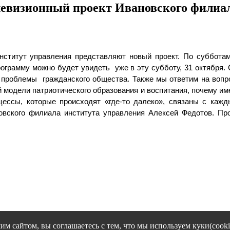
левизионный проект Ивановского филиал
нститут управления представляют новый проект. По суббота
ограмму можно будет увидеть уже в эту субботу, 31 октября.
, проблемы гражданского общества. Также мы ответим на вопро
й модели патриотического образования и воспитания, почему и
оцессы, которые происходят «где-то далеко», связаны с каж
овского филиала института управления Алексей Федотов. Пр
им сайтом, вы соглашаетесь с тем, что мы используем куки(cooki