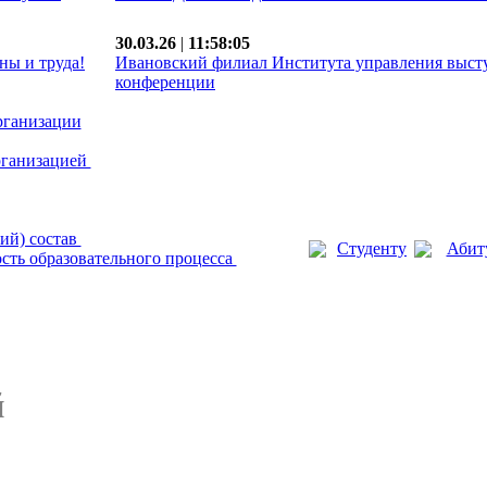
30.03.26
|
11:58:05
ны и труда!
Ивановский филиал Института управления выст
конференции
рганизации
рганизацией
ий) состав
Студенту
Абит
сть образовательного процесса
й