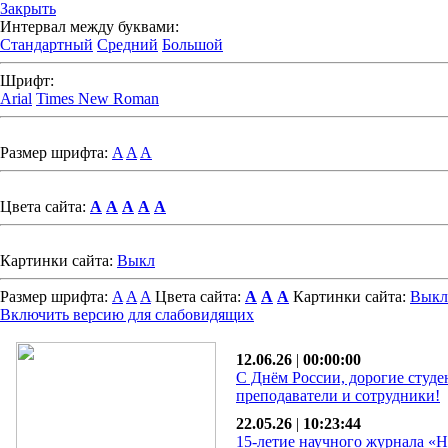
Закрыть
Интервал между буквами:
Стандартный
Средний
Большой
Шрифт:
Arial
Times New Roman
Размер шрифта:
A
A
A
Цвета сайта:
A
A
A
A
A
Картинки сайта:
Выкл
Размер шрифта:
A
A
A
Цвета сайта:
A
A
A
Картинки сайта:
Выкл
Включить версию для слабовидящих
12.06.26
|
00:00:00
С Днём России, дорогие студе
преподаватели и сотрудники!
22.05.26
|
10:23:44
15-летие научного журнала «Н