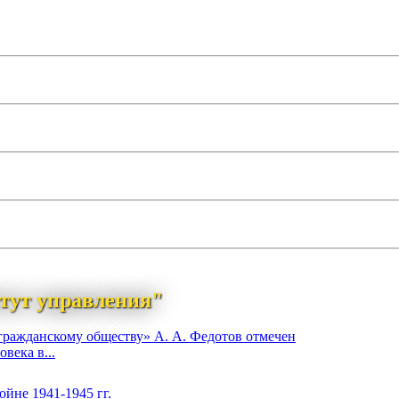
тут управления"
гражданскому обществу» А. А. Федотов отмечен
века в...
йне 1941-1945 гг.