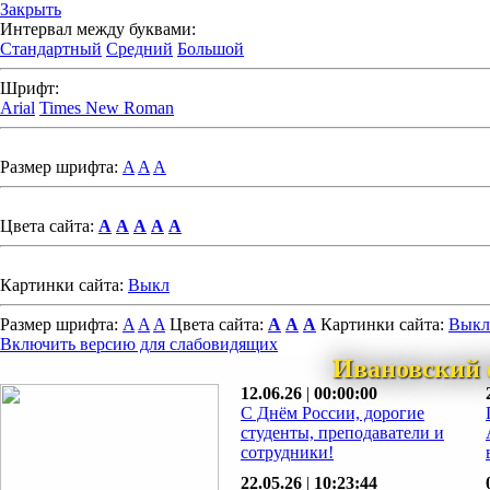
Закрыть
Интервал между буквами:
Стандартный
Средний
Большой
Шрифт:
Arial
Times New Roman
Размер шрифта:
A
A
A
Цвета сайта:
A
A
A
A
A
Картинки сайта:
Выкл
Размер шрифта:
A
A
A
Цвета сайта:
A
A
A
Картинки сайта:
Выкл
Включить версию для слабовидящих
Ивановский 
12.06.26
|
00:00:00
С Днём России, дорогие
студенты, преподаватели и
сотрудники!
22.05.26
|
10:23:44