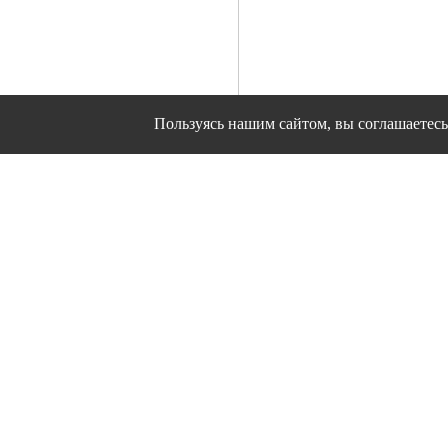
Пользуясь нашим сайтом, вы соглашаетесь 
Сайт использует файлы cookies и другие сервисы
Политика конфиден
Согласие на об
© 1995 - 2026 гг. Ивановс
Работ