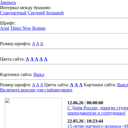
Закрыть
Интервал между буквами:
Стандартный
Средний
Большой
Шрифт:
Arial
Times New Roman
Размер шрифта:
A
A
A
Цвета сайта:
A
A
A
A
A
Картинки сайта:
Выкл
Размер шрифта:
A
A
A
Цвета сайта:
A
A
A
Картинки сайта:
Выкл
Включить версию для слабовидящих
12.06.26
|
00:00:00
С Днём России, дорогие студе
преподаватели и сотрудники!
22.05.26
|
10:23:44
15-летие научного журнала «Н