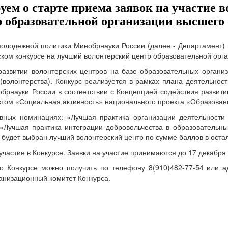
ем о старте приема заявок на участие 
 образовательной организации высшего
олодежной политики Минобрнауки России (далее - Департамент) и
ском конкурсе на лучший волонтерский центр образовательной орга
 развитии волонтерских центров на базе образовательных орган
 (волонтерства). Конкурс реализуется в рамках плана деятельно
брнауки России в соответствии с Концепцией содействия развити
том «Социальная активность» национального проекта «Образован
овных номинациях: «Лучшая практика организации деятельности
, «Лучшая практика интеграции добровольчества в образовательн
будет выбран лучший волонтерский центр по сумме баллов в оста
частие в Конкурсе. Заявки на участие принимаются до 17 декабря
Конкурсе можно получить по телефону 8(910)482-77-54 или адр
анизационный комитет Конкурса.