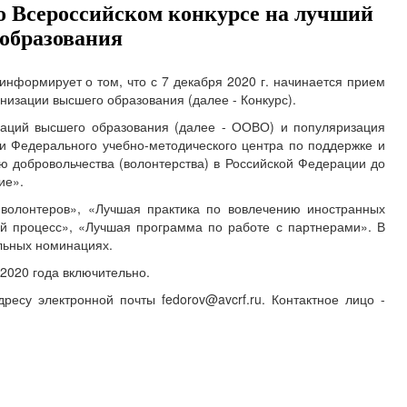
во Всероссийском конкурсе на лучший
 образования
нформирует о том, что с 7 декабря 2020 г. начинается прием
низации высшего образования (далее - Конкурс).
изаций высшего образования (далее - ООВО) и популяризация
сти Федерального учебно-методического центра по поддержке и
ю добровольчества (волонтерства) в Российской Федерации до
ие».
 волонтеров», «Лучшая практика по вовлечению иностранных
ый процесс», «Лучшая программа по работе с партнерами». В
льных номинациях.
 2020 года включительно.
есу электронной почты fedorov@avcrf.ru. Контактное лицо -