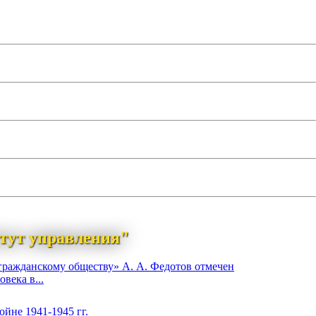
тут управления"
гражданскому обществу» А. А. Федотов отмечен
века в...
йне 1941-1945 гг.