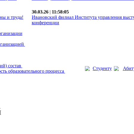
30.03.26
|
11:58:05
ны и труда!
Ивановский филиал Института управления выст
конференции
рганизации
рганизацией
ий) состав
Студенту
Абит
сть образовательного процесса
й