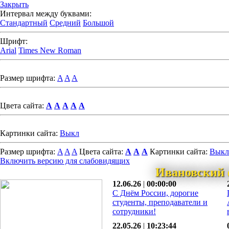
Закрыть
Интервал между буквами:
Стандартный
Средний
Большой
Шрифт:
Arial
Times New Roman
Размер шрифта:
A
A
A
Цвета сайта:
A
A
A
A
A
Картинки сайта:
Выкл
Размер шрифта:
A
A
A
Цвета сайта:
A
A
A
Картинки сайта:
Выкл
Включить версию для слабовидящих
Ивановский 
12.06.26
|
00:00:00
С Днём России, дорогие
студенты, преподаватели и
сотрудники!
22.05.26
|
10:23:44