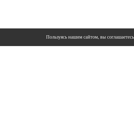
Пользуясь нашим сайтом, вы соглашаетесь 
Сайт использует файлы cookies и другие сервисы
Политика конфиден
Согласие на об
© 1995 - 2026 гг. Ивановс
Работ