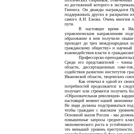
поэтических сборников, отмеченных
из достижений которого в экстремал
Гиннеса. Он дважды награждался Пр
поддерживать других в раскрытии их
самого А.Н. Ежова. Очень многим л
пути.
В настоящее время в Ива
управленческим направлениям подг
образование в нем получили свыше 
проходит до трех международных н
гражданскому обществу» и научный 
взаимодействия власти и гражданског
Профессорско-преподаватель
Среди его представителей – члены 
области, диссертационных сове-то
содействия развитию институтов гра
Ивановской области, творческих союз
Как отмечал в одной из свои
потребностей продолжается: в след
получает или стремится получить б
«Образовательная революция» кардин
настоящий момент нашей экономике и
Не люди должны подстраиваться под
чтобы граждане с высоким уровнем 
Основной вызов России - мы должны 
повышенные запросы среднего класс
экономического роста и устойчивого
это меньший уровень преступности,