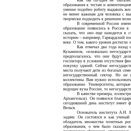
Как бы сегодня не пыталис
образования к тестам и компетенциям
умение подобно роботу выдавать же
не менее важным для человека с вы
творчески подходить к решению воз
В современной России имеютс
образование появилось в России в 
сказать, что оно еще находится в
историю – например, Гарвардский поя
веке. О том, какого уровня достигли 
Как отмечал два года назад
Кузьминов, «изначально негосударс
предполагалось, что они будут дел
госсектору в условиях отсутствия фи
покупку зданий. Сейчас негосударс
места получают дети из богатых семе
негосударственный сектор. Но не 
коллективы. Вам нужно использовать 
образование. Университеты, которые
ведущие вузы России, то негосударст
В качестве примера, иллюстр
Архангельск). Он появился благодар
сегодняшний день институт имеет ф
Вельск.
Основатель института А.Н. 
задачи. Он состоялся и как ученый
обладатель множества почетных ро
образования, о чем было сказано 