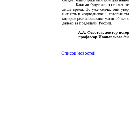
создаёт благоприятный фон для наше
Какими будут через сто лет н
лишь время. Но уже сейчас они увер
них есть и «однодневки», которые ст
которые реализовывают масштабные о
далеко за пределами России.
А.А. Федотов, доктор исто
профессор Ивановского филиала
Список новостей