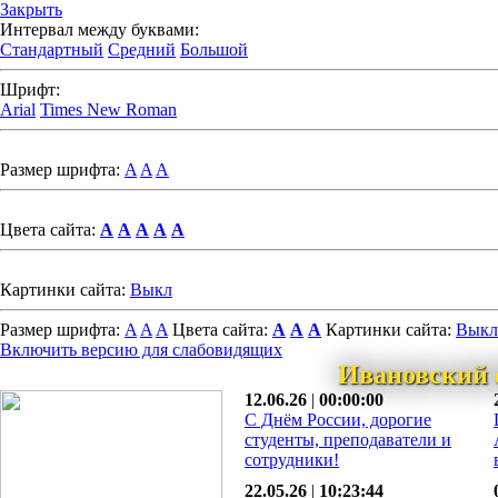
Закрыть
Интервал между буквами:
Стандартный
Средний
Большой
Шрифт:
Arial
Times New Roman
Размер шрифта:
A
A
A
Цвета сайта:
A
A
A
A
A
Картинки сайта:
Выкл
Размер шрифта:
A
A
A
Цвета сайта:
A
A
A
Картинки сайта:
Выкл
Включить версию для слабовидящих
Ивановский 
12.06.26
|
00:00:00
С Днём России, дорогие
студенты, преподаватели и
сотрудники!
22.05.26
|
10:23:44