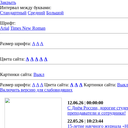
Закрыть
Интервал между буквами:
Стандартный
Средний
Большой
Шрифт:
Arial
Times New Roman
Размер шрифта:
A
A
A
Цвета сайта:
A
A
A
A
A
Картинки сайта:
Выкл
Размер шрифта:
A
A
A
Цвета сайта:
A
A
A
Картинки сайта:
Выкл
Включить версию для слабовидящих
12.06.26
|
00:00:00
С Днём России, дорогие студе
преподаватели и сотрудники!
22.05.26
|
10:23:44
15-летие научного журнала «Н