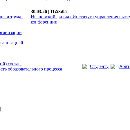
30.03.26
|
11:58:05
ны и труда!
Ивановский филиал Института управления выст
конференции
рганизации
рганизацией
ий) состав
Студенту
Абит
сть образовательного процесса
й