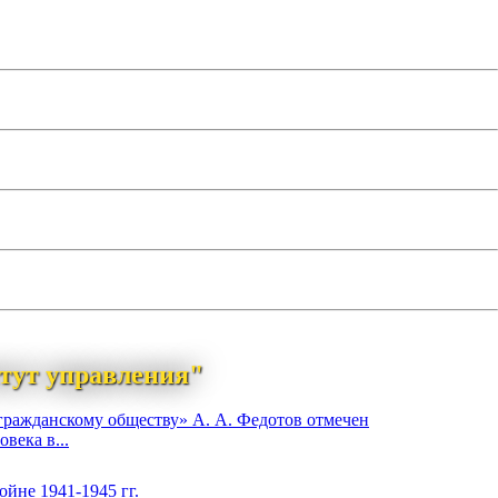
тут управления"
гражданскому обществу» А. А. Федотов отмечен
века в...
йне 1941-1945 гг.