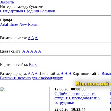
Закрыть
Интервал между буквами:
Стандартный
Средний
Большой
Шрифт:
Arial
Times New Roman
Размер шрифта:
A
A
A
Цвета сайта:
A
A
A
A
A
Картинки сайта:
Выкл
Размер шрифта:
A
A
A
Цвета сайта:
A
A
A
Картинки сайта:
Выкл
Включить версию для слабовидящих
Ивановский 
12.06.26
|
00:00:00
С Днём России, дорогие
студенты, преподаватели и
сотрудники!
22.05.26
|
10:23:44