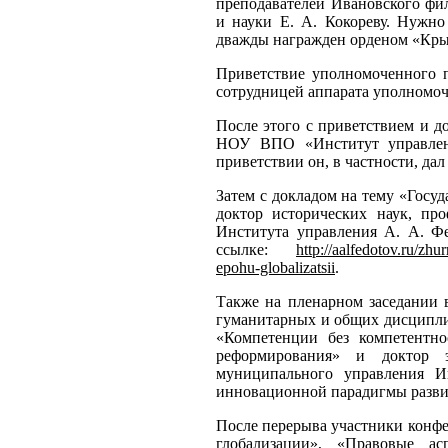
преподавателей Ивановского фи
и науки Е. А. Кокореву. Нужно
дважды награжден орденом «Кры
Приветствие уполномоченного п
сотрудницей аппарата уполномоч
После этого с приветствием и д
НОУ ВПО «Институт управлени
приветствии он, в частности, да
Затем с докладом на тему «Госу
доктор исторических наук, про
Института управления А. А. Фе
ссылке:
http://aalfedotov.ru/zh
epohu-globalizatsii
.
Также на пленарном заседании 
гуманитарных и общих дисципли
«Компетенции без компетентно
реформирования» и доктор э
муниципального управления И
инновационной парадигмы развит
После перерыва участники конфе
глобализации», «Правовые а