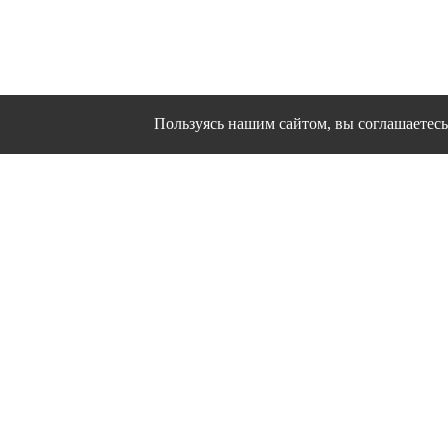
Пользуясь нашим сайтом, вы соглашаетесь 
Сайт использует файлы cookies и другие сервисы
Политика конфиден
Согласие на об
© 1995 - 2026 гг. Ивановс
Работ