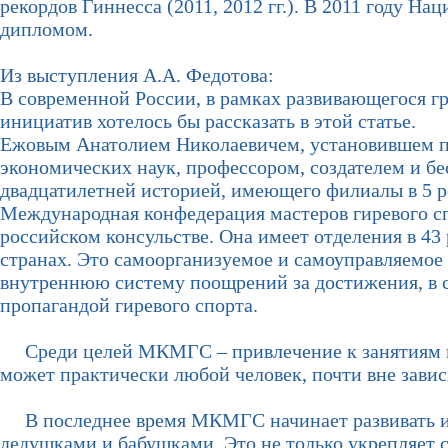
рекордов Гиннесса (2011, 2012 гг.). В 2011 году 
дипломом.
Из выступления А.А. Федотова:
В современной России, в рамках развивающегося гр
инициатив хотелось бы рассказать в этой статье.
Ежовым Анатолием Николаевичем, установившем пят
экономических наук, профессором, создателем и б
двадцатилетней историей, имеющего филиалы в 5 р
Международная конфедерация мастеров гиревого сп
российском консульстве. Она имеет отделения в 43 
странах. Это самоорганизуемое и самоуправляемое 
внутреннюю систему поощрений за достижения, в с
пропагандой гиревого спорта.
Среди целей МКМГС – привлечение к занятиям гир
может практически любой человек, почти вне зависи
В последнее время МКМГС начинает развивать и се
дедушками и бабушками. Это не только укрепляет с