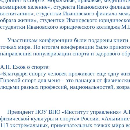
«Допинг в спорте: моральные, правовые, медицинс
всемирное явление», студента Ивановского филиал
воспитанию», студентки Ивановского филиала меж
образа жизни», студентки Ивановского юридическо
студентки Ивановского юридического колледжа М.
Участникам конференции были подарены книги А.
точках мира. По итогам конференции было принято 
направления популяризации спорта и здорового обр
А.Н. Ежов о спорте:
«Благодаря спорту человек проживает еще одну жиз
Гиревой спорт для меня – это панацея от физическ
людьми разных профессий, национальностей, возра
Президент НОУ ВПО «Институт управления» А.Н.
физической культуры и спорта» России. «Альпинист
113 экстремальных, примечательных точках мира вс