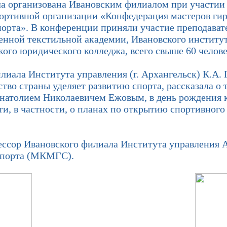
ыла организована Ивановским филиалом при участи
ортивной организации «Конфедерация мастеров гир
орта». В конференции приняли участие преподавате
венной текстильной академии, Ивановского инстит
ого юридического колледжа, всего свыше 60 челове
ла Института управления (г. Архангельск) К.А. П
тво страны уделяет развитию спорта, рассказала о 
натолием Николаевичем Ежовым, в день рождения к
и, в частности, о планах по открытию спортивного 
ссор Ивановского филиала Института управления А
спорта (МКМГС).