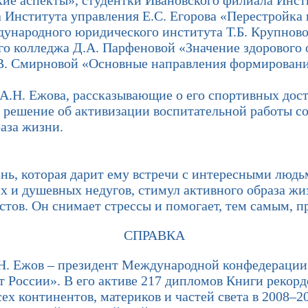
кие аспекты», студентки Ивановского филиала Инст
а Института управления Е.С. Егорова «Перестройка
дународного юридического института Т.Б. Крупнов
го колледжа Д.А. Парфеновой «Значение здорового
В. Смирновой «Основные направления формирования
Н. Ежова, рассказывающие о его спортивных дост
решение об активизации воспитательной работы со 
аза жизни.
нь, которая дарит ему встречи с интересными людьм
их и душевных недугов, стимул активного образа жи
стов. Он снимает стрессы и помогает, тем самым, 
СПРАВКА
 Ежов – президент Международной конфедерации 
 России». В его активе 217 дипломов Книги рекорд
ех континентов, материков и частей света в 2008–