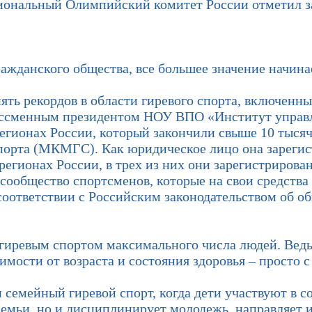
Национальный Олимпийский комитет России отметил 
ажданского общества, все большее значение начина
ь рекордов в области гиревого спорта, включенных
ессменным президентом НОУ ВПО «Институт управлен
егионах России, который закончили свыше 10 тысяч
орта (МКМГС). Как юридическое лицо она зарегист
регионах России, в трех из них они зарегистрирова
сообщество спортсменов, которые на свои средства
оответствии с Российским законодательством об о
евым спортом максимального числа людей. Ведь эт
мости от возраста и состояния здоровья – просто с
мейный гиревой спорт, когда дети участвуют в со
емьи, но и дисциплинирует молодежь, направляет их