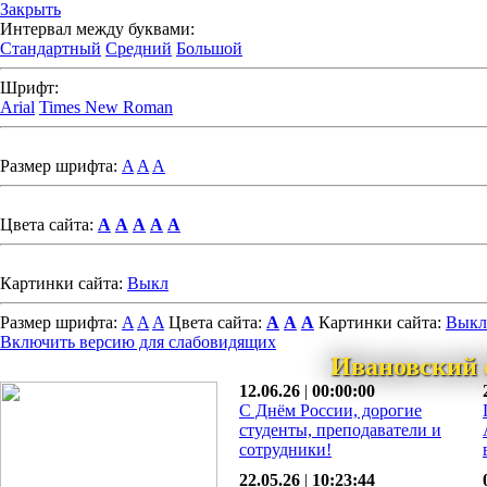
Закрыть
Интервал между буквами:
Стандартный
Средний
Большой
Шрифт:
Arial
Times New Roman
Размер шрифта:
A
A
A
Цвета сайта:
A
A
A
A
A
Картинки сайта:
Выкл
Размер шрифта:
A
A
A
Цвета сайта:
A
A
A
Картинки сайта:
Выкл
Включить версию для слабовидящих
Ивановский 
12.06.26
|
00:00:00
С Днём России, дорогие
студенты, преподаватели и
сотрудники!
22.05.26
|
10:23:44