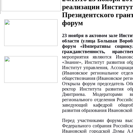
реализации Институт
Президентского гран
форум
23 ноября в актовом зале Инст
области (улица Большая Воробь
форум «Императивы социокуль
гражданственность, нравс
мероприятия являются Ивановс
«Знание», Институт развития о
Институт управления, Ассоциаци
(Ивановское региональное отде
обществознания (Ивановское реги
Открыла форум председатель Об
ректор Института развития об
Дмитриева. Модераторами вы
регионального отделения Россий
заведующий кафедрой общеоб
развития образования Ивановской
Перед участниками форума выс
Федерального собрания Российск
Ивановской городской Думы А.С