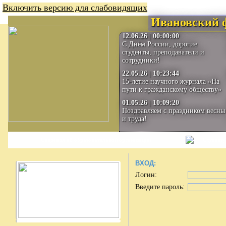
Включить версию для слабовидящих
Ивановский 
12.06.26
|
00:00:00
С Днём России, дорогие
студенты, преподаватели и
сотрудники!
22.05.26
|
10:23:44
15-летие научного журнала «На
пути к гражданскому обществу»
01.05.26
|
10:09:20
Поздравляем с праздником весны
и труда!
Сведения об образовательной организации
Студенту
ВХОД:
Логин:
Введите пароль: