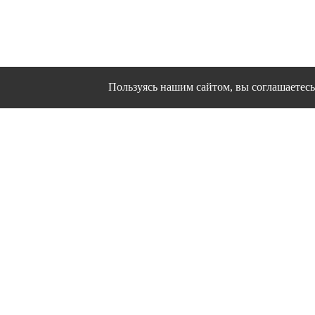
Пользуясь нашим сайтом, вы соглашаетесь 
Сайт использует файлы cookies и другие сервисы
Политика конфиден
Согласие на об
© 1995 - 2026 гг. Ивановс
Работ