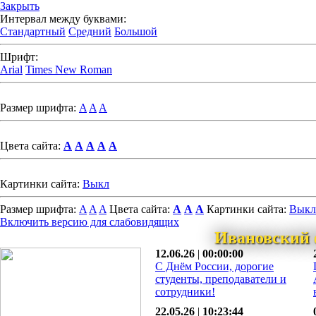
Закрыть
Интервал между буквами:
Стандартный
Средний
Большой
Шрифт:
Arial
Times New Roman
Размер шрифта:
A
A
A
Цвета сайта:
A
A
A
A
A
Картинки сайта:
Выкл
Размер шрифта:
A
A
A
Цвета сайта:
A
A
A
Картинки сайта:
Выкл
Включить версию для слабовидящих
Ивановский 
12.06.26
|
00:00:00
С Днём России, дорогие
студенты, преподаватели и
сотрудники!
22.05.26
|
10:23:44