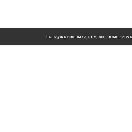
Пользуясь нашим сайтом, вы соглашаетесь 
Сайт использует файлы cookies и другие сервисы
Политика конфиден
Согласие на об
© 1995 - 2026 гг. Ивановс
Работ