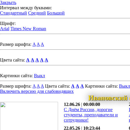
Закрыть
Интервал между буквами:
Стандартный
Средний
Большой
Шрифт:
Arial
Times New Roman
Размер шрифта:
A
A
A
Цвета сайта:
A
A
A
A
A
Картинки сайта:
Выкл
Размер шрифта:
A
A
A
Цвета сайта:
A
A
A
Картинки сайта:
Выкл
Включить версию для слабовидящих
Ивановский 
12.06.26
|
00:00:00
С Днём России, дорогие
студенты, преподаватели и
сотрудники!
22.05.26
|
10:23:44