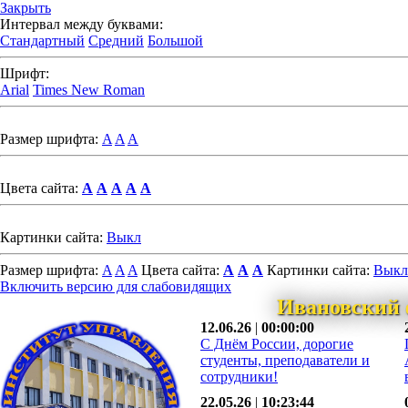
Закрыть
Интервал между буквами:
Стандартный
Средний
Большой
Шрифт:
Arial
Times New Roman
Размер шрифта:
A
A
A
Цвета сайта:
A
A
A
A
A
Картинки сайта:
Выкл
Размер шрифта:
A
A
A
Цвета сайта:
A
A
A
Картинки сайта:
Выкл
Включить версию для слабовидящих
Ивановский 
12.06.26
|
00:00:00
С Днём России, дорогие
студенты, преподаватели и
сотрудники!
22.05.26
|
10:23:44