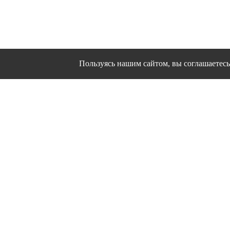
Пользуясь нашим сайтом, вы соглашаетесь 
Сайт использует файлы cookies и другие сервисы
Политика конфиден
Согласие на об
© 1995 - 2026 гг. Ивановс
Работ