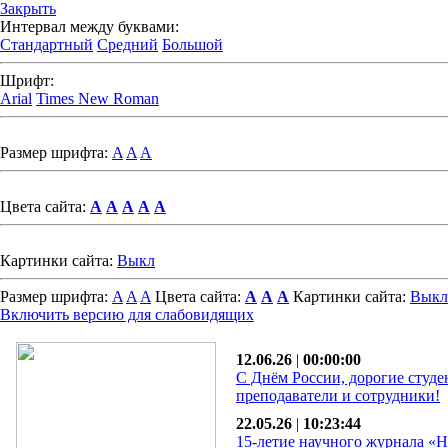
Закрыть
Интервал между буквами:
Стандартный
Средний
Большой
Шрифт:
Arial
Times New Roman
Размер шрифта:
A
A
A
Цвета сайта:
A
A
A
A
A
Картинки сайта:
Выкл
Размер шрифта:
A
A
A
Цвета сайта:
A
A
A
Картинки сайта:
Выкл
Включить версию для слабовидящих
12.06.26
|
00:00:00
С Днём России, дорогие студе
преподаватели и сотрудники!
22.05.26
|
10:23:44
15-летие научного журнала «Н