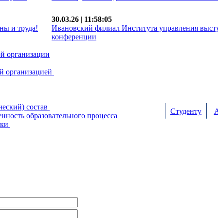
30.03.26
|
11:58:05
ны и труда!
Ивановский филиал Института управления выст
конференции
ой организации
ой организацией
ческий) состав
Студенту
А
нность образовательного процесса
жки