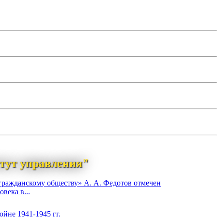
тут управления"
гражданскому обществу» А. А. Федотов отмечен
века в...
йне 1941-1945 гг.