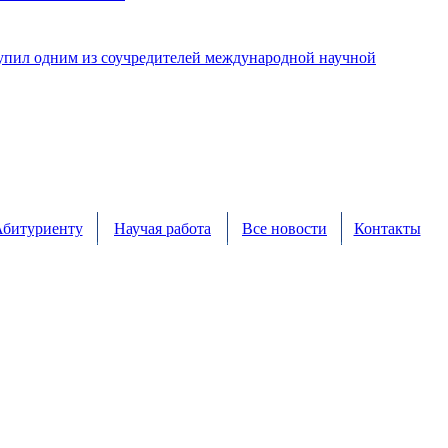
упил одним из соучредителей международной научной
битуриенту
Научая работа
Все новости
Контакты