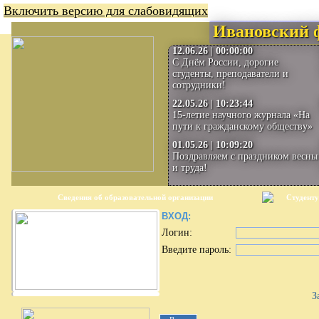
Включить версию для слабовидящих
Ивановский 
12.06.26
|
00:00:00
С Днём России, дорогие
студенты, преподаватели и
сотрудники!
22.05.26
|
10:23:44
15-летие научного журнала «На
пути к гражданскому обществу»
01.05.26
|
10:09:20
Поздравляем с праздником весны
и труда!
Сведения об образовательной организации
Студенту
ВХОД:
Логин:
Введите пароль:
З